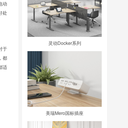
电动
好处
灵动Docker系列
对于
，都
都适
美瑞Mero国标插座