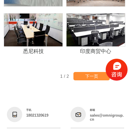
印度商贸中心
悉尼科技
下一页
1
/
2
手机
邮箱
18021320619
sales@omnigroup.
cn