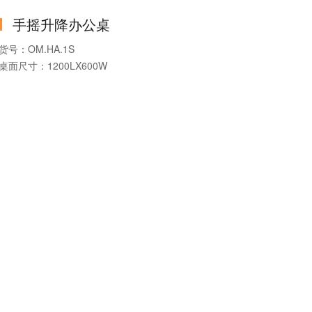
可否定制：按需定制
手摇升降办公桌
货号：OM.HA.1S
桌面尺寸：1200LX600W
产品系列：手摇升降办公桌
产品款式：手摇升降桌
可否定制：可定制
最大承重：90KG