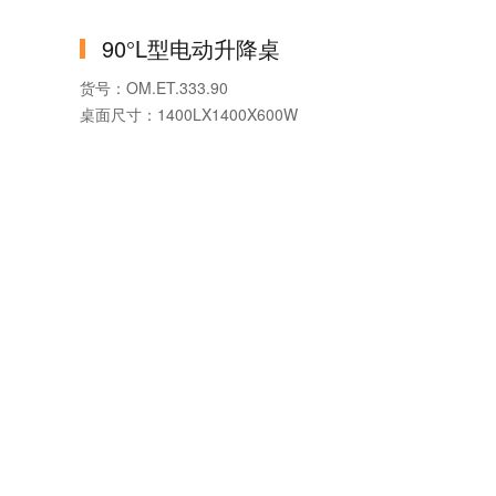
可否定制：按需定制
90°L型电动升降桌
货号：OM.ET.333.90
桌面尺寸：1400LX1400X600W
品牌：奥美丽办公家具
桌面材质：MDF
封边：PVC