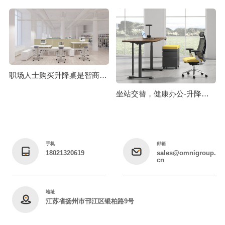
职场人士购买升降桌是智商税吗？
坐站交替，健康办公-升降桌你值得拥有
手机
邮箱
18021320619
sales@omnigroup.
cn
地址
江苏省扬州市邗江区银柏路9号