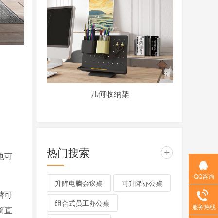
几何收纳架
热门搜索
+
也可
QQ咨询
升降电脑会议桌
可升降办公桌
替可
组合式员工办公桌
服务热线
简直