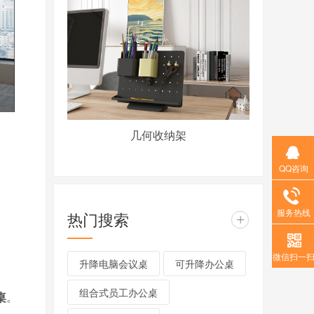
几何收纳架
QQ咨询
服务热线
热门搜索
+
微信扫一
升降电脑会议桌
可升降办公桌
组合式员工办公桌
桌
。