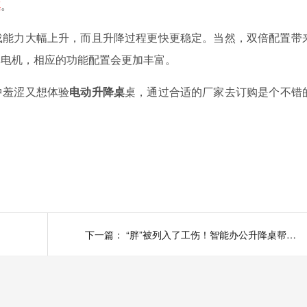
桌
。
载能力大幅上升，而且升降过程更快更稳定。当然，双倍配置带
单电机，相应的功能配置会更加丰富。
中羞涩又想体验
电动升降桌
桌，通过合适的厂家去订购是个不错
下一篇：
“胖”被列入了工伤！智能办公升降桌帮助白领躲过“过劳肥”！