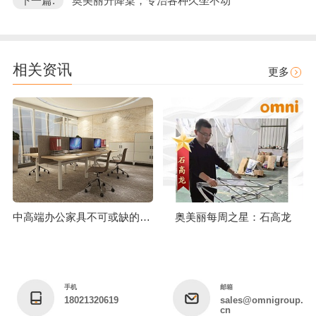
下一篇:
奥美丽升降桌，专治各种久坐不动"
相关资讯
更多
中高端办公家具不可或缺的工艺技术标准
奥美丽每周之星：石高龙
手机
邮箱
18021320619
sales@omnigroup.
cn