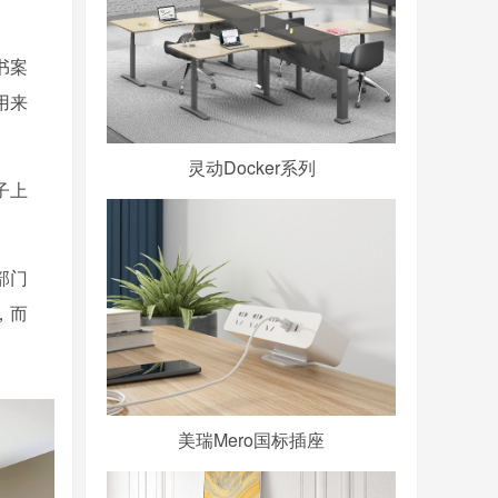
书案
用来
灵动Docker系列
子上
部门
，而
美瑞Mero国标插座