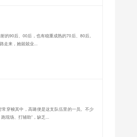
的90后、00后，也有稳重成熟的70后、80后。
走来，她兢兢业...
时常穿梭其中，高璐便是这支队伍里的一员。不少
现场、打辅助”，缺乏...