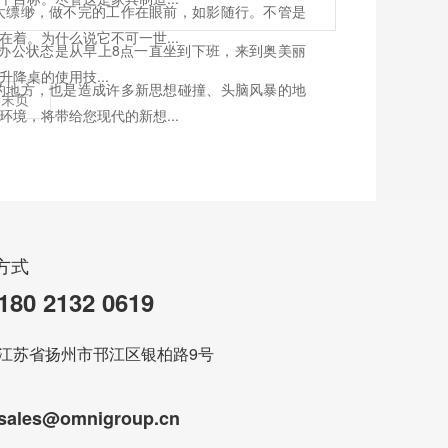
太缥缈，做不完的工作在眼前，如影随行。不管是
着。为什么说它不可一世...
为办公状态是从早上8点一直坐到下班，来到奥美丽
降桌的使用技...
的地方，也是造成许多新思想碰撞、头脑风暴的地
末页
境，将带给您现代的新想...
方式
180 2132 0619
江苏省扬州市邗江区银柏路9号
sales@omnigroup.cn