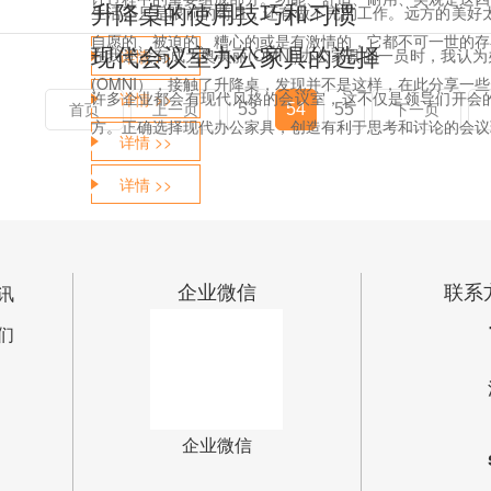
升降桌的使用技巧和习惯
生活不只是眼前的苟且，还有做不完的工作。远方的美好
自愿的、被迫的、糟心的或是有激情的，它都不可一世的存在
现代会议室办公家具的选择
在我还没有成为奥美丽(OMNI)办公家具的一员时，我认
详情 >>
(OMNI），接触了升降桌，发现并不是这样，在此分享一些升
许多企业都会有现代风格的会议室，这不仅是领导们开会
详情 >>
53
54
55
首页
上一页
下一页
方。正确选择现代办公家具，创造有利于思考和讨论的会议环
详情 >>
详情 >>
企业微信
联系
讯
们
企业微信