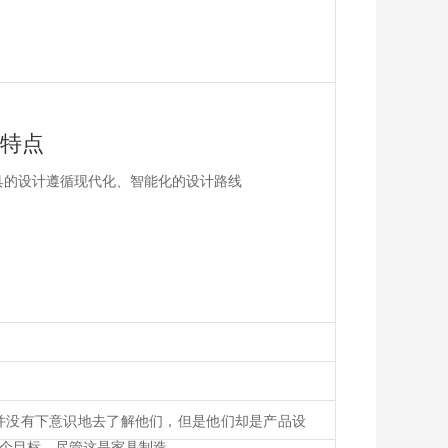
计特点
家具的设计遵循现代化、智能化的设计路线
并没有下意识地去了解他们，但是他们却是产品设
目标。尽管这是家具制造...